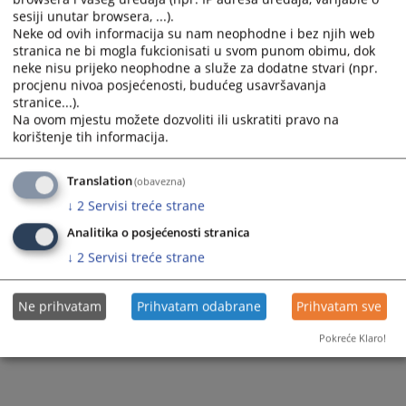
sesiji unutar browsera, ...).
Neke od ovih informacija su nam neophodne i bez njih web
stranica ne bi mogla fukcionisati u svom punom obimu, dok
neke nisu prijeko neophodne a služe za dodatne stvari (npr.
procjenu nivoa posjećenosti, budućeg usavršavanja
stranice...).
Na ovom mjestu možete dozvoliti ili uskratiti pravo na
korištenje tih informacija.
Translation
(obavezna)
↓
2
Servisi treće strane
Analitika o posjećenosti stranica
↓
2
Servisi treće strane
Ne prihvatam
Prihvatam odabrane
Prihvatam sve
Pokreće Klaro!