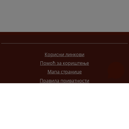
Корисни линкови
Помоћ за кориштење
Мапа странице
Правила приватности
Редизајн веб странице финансирала је Европска унија. Искључиво је одговоран за његов садржај
Високи судски и тужилачки савијет БиХ такођер не одражава нужно ставове Европске уније.